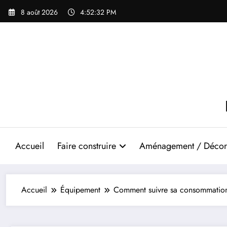
Aller
8 août 2026
4:52:32 PM
au
contenu
Accueil
Faire construire
Aménagement / Décor
Accueil
Équipement
Comment suivre sa consommation