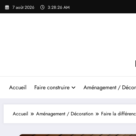
Aller
7 août 2026
3:28:27 AM
au
contenu
Accueil
Faire construire
Aménagement / Décor
Accueil
Aménagement / Décoration
Faire la différen